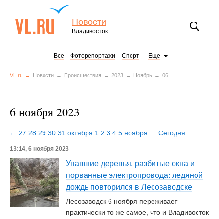
Новости
Владивосток
Все
Фоторепортажи
Спорт
Еще
VL.ru
Новости
Происшествия
2023
Ноябрь
06
6 ноября 2023
← 27
28
29
30
31 октября
1
2
3
4
5 ноября
…
Сегодня
13:14, 6 ноября 2023
Упавшие деревья, разбитые окна и
порванные электропровода: ледяной
дождь повторился в Лесозаводске
Лесозаводск 6 ноября переживает
практически то же самое, что и Владивосток