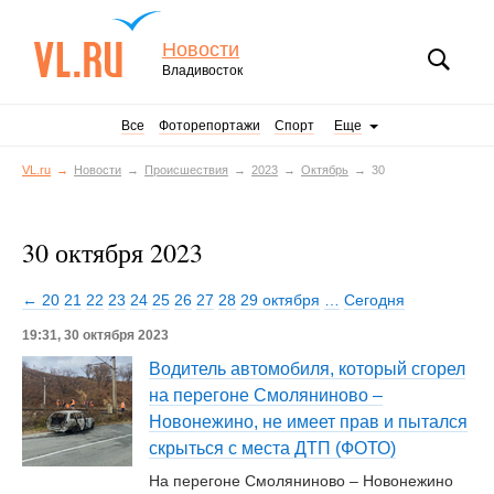
Новости
Владивосток
Все
Фоторепортажи
Спорт
Еще
VL.ru
Новости
Происшествия
2023
Октябрь
30
30 октября 2023
← 20
21
22
23
24
25
26
27
28
29 октября
…
Сегодня
19:31, 30 октября 2023
Водитель автомобиля, который сгорел
на перегоне Смоляниново –
Новонежино, не имеет прав и пытался
скрыться с места ДТП (ФОТО)
На перегоне Смоляниново – Новонежино