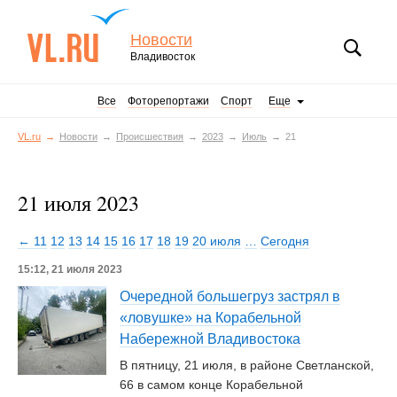
Новости
Владивосток
Все
Фоторепортажи
Спорт
Еще
VL.ru
Новости
Происшествия
2023
Июль
21
21 июля 2023
← 11
12
13
14
15
16
17
18
19
20 июля
…
Сегодня
15:12, 21 июля 2023
Очередной большегруз застрял в
«ловушке» на Корабельной
Набережной Владивостока
В пятницу, 21 июля, в районе Светланской,
66 в самом конце Корабельной