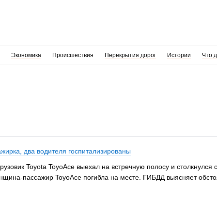
Экономика
Происшествия
Перекрытия дорог
Истории
Что 
ажирка, два водителя госпитализированы
узовик Toyota ToyoАce выехал на встречную полосу и столкнулся с T
енщина-пассажир ToyoАce погибла на месте. ГИБДД выясняет обст