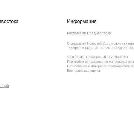
ивостока
Информация
Реклама во Владивостоке
С редакцией Новостей VL.ru можно связать
Телефон: 8 (423) 241−49−26, 8 (423) 280−6
© ООО «ВЛ Новости», ИНН 2536240311
При любом использовании материалов ссыл
Цитирование в Интернете возможно только
Все права защищены.
паний