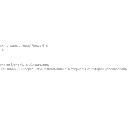
ся по адресу:
lenta@newsvl.ru
6−15
ка на NewsVL.ru обязательна.
 при наличии гиперссылки на публикацию, материалы из которой использованы.