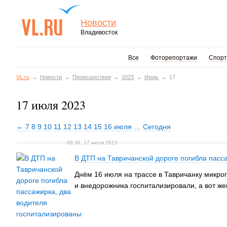
Новости
Владивосток
Все
Фоторепортажи
Спорт
VL.ru
Новости
Происшествия
2023
Июль
17
17 июля 2023
← 7
8
9
10
11
12
13
14
15
16 июля
…
Сегодня
09:36, 17 июля 2023
В ДТП на Тавричанской дороге погибла пасс
Днём 16 июля на трассе в Тавричанку микрогр
и внедорожника госпитализировали, а вот ж