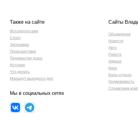
Также на сайте
Сайты Влад
Фоторепортажи
Объявления
Спорт
Новости
Экономика
Авто
Происшествия
Работа
Перекрытия дорог
Афиша
Истории
Кино
Что делать
Базы отдыха
Маршрут выходного дня
Недвижимость
Справочник ком
Мы в социальных сетях