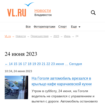
Новости
Владивосток
Все
Фоторепортажи
Спорт
Еще
VL.ru
Новости
Происшествия
2023
Июнь
24
24 июня 2023
← 14
15
16
17
18
19
20
21
22
23 июня
…
Сегодня
10:34, 24 июня 2023
На Гоголя автомобиль врезался в
крыльцо кафе карачаевской кухни
Утром в субботу, 24 июня, на Гоголя
водитель не справился с управлением и
вылетел с дороги. Автомобиль остановило