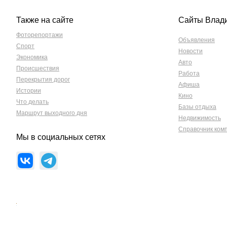
Также на сайте
Сайты Влад
Фоторепортажи
Объявления
Спорт
Новости
Экономика
Авто
Происшествия
Работа
Перекрытия дорог
Афиша
Истории
Кино
Что делать
Базы отдыха
Маршрут выходного дня
Недвижимость
Справочник ком
Мы в социальных сетях