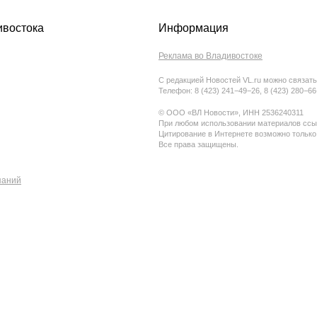
ивостока
Информация
Реклама во Владивостоке
С редакцией Новостей VL.ru можно связать
Телефон: 8 (423) 241−49−26, 8 (423) 280−6
© ООО «ВЛ Новости», ИНН 2536240311
При любом использовании материалов ссыл
Цитирование в Интернете возможно только
Все права защищены.
паний