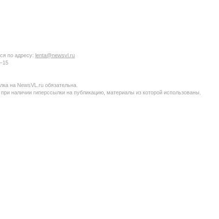
ся по адресу:
lenta@newsvl.ru
6−15
ка на NewsVL.ru обязательна.
 при наличии гиперссылки на публикацию, материалы из которой использованы.