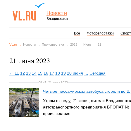
Новости
Владивосток
Все
Фоторепортажи
Спорт
VL.ru
Новости
Происшествия
2023
Июнь
21
21 июня 2023
← 11
12
13
14
15
16
17
18
19
20 июня
…
Сегодня
08:41, 21 июня 2023
Четыре пассажирских автобуса сгорели во 
Утром в среду, 21 июня, жители Владивосто
автотранспортного предприятия ВПОПАТ № 1
происшествия.