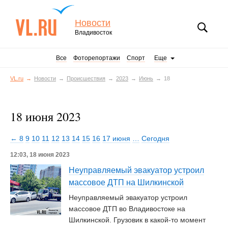
Новости
Владивосток
Все
Фоторепортажи
Спорт
Еще
VL.ru
Новости
Происшествия
2023
Июнь
18
18 июня 2023
← 8
9
10
11
12
13
14
15
16
17 июня
…
Сегодня
12:03, 18 июня 2023
Неуправляемый эвакуатор устроил
массовое ДТП на Шилкинской
Неуправляемый эвакуатор устроил
массовое ДТП во Владивостоке на
Шилкинской. Грузовик в какой-то момент