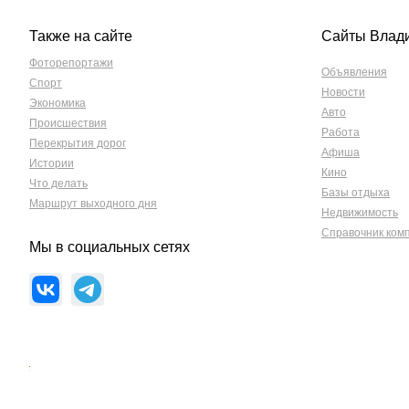
Также на сайте
Сайты Влад
Фоторепортажи
Объявления
Спорт
Новости
Экономика
Авто
Происшествия
Работа
Перекрытия дорог
Афиша
Истории
Кино
Что делать
Базы отдыха
Маршрут выходного дня
Недвижимость
Справочник ком
Мы в социальных сетях