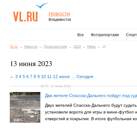
Новости
Владивосток
Все
Фоторепортажи
Спорт
VL.ru
Новости
Происшествия
2023
Июнь
13
13 июня 2023
← 3
4
5
6
7
8
9
10
11
12 июня
…
Сегодня
18:57, 13 июня 2023
Два жителя Спасска-Дальнего пойдут под суд
Двух жителей Спасска-Дальнего будут судить 
установили ворота для игры в мини-футбол н
отверстий в покрытии. В итоге футбольная 