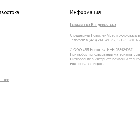
ивостока
Информация
Реклама во Владивостоке
С редакцией Новостей VL.ru можно связать
Телефон: 8 (423) 241−49−26, 8 (423) 280−6
© ООО «ВЛ Новости», ИНН 2536240311
При любом использовании материалов ссыл
Цитирование в Интернете возможно только
Все права защищены.
паний