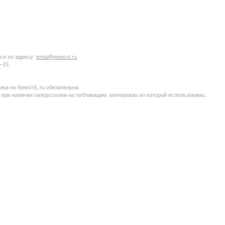
ся по адресу:
lenta@newsvl.ru
6−15
ка на NewsVL.ru обязательна.
 при наличии гиперссылки на публикацию, материалы из которой использованы.