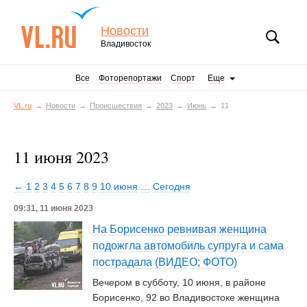
Новости
Владивосток
Все
Фоторепортажи
Спорт
Еще
VL.ru
Новости
Происшествия
2023
Июнь
11
11 июня 2023
← 1
2
3
4
5
6
7
8
9
10 июня
…
Сегодня
09:31, 11 июня 2023
На Борисенко ревнивая женщина
подожгла автомобиль супруга и сама
пострадала (ВИДЕО; ФОТО)
Вечером в субботу, 10 июня, в районе
Борисенко, 92 во Владивостоке женщина