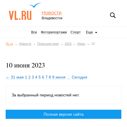
Новости
Владивосток
Все
Фоторепортажи
Спорт
Еще
VL.ru
Новости
Происшествия
2023
Июнь
10
10 июня 2023
← 31 мая
1
2
3
4
5
6
7
8
9 июня
…
Сегодня
За выбранный период новостей нет.
Полная версия сайта