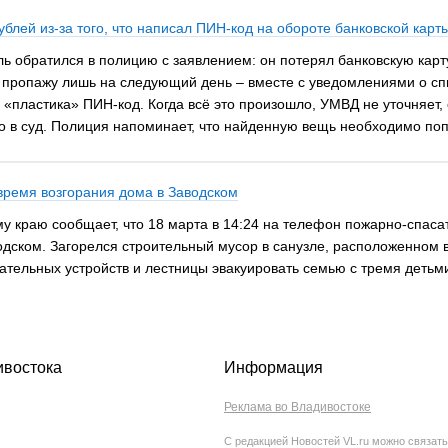
блей из-за того, что написал ПИН-код на обороте банковской карт
 обратился в полицию с заявлением: он потерял банковскую карту,
ил пропажу лишь на следующий день – вместе с уведомлениями о с
 «пластика» ПИН-код. Когда всё это произошло, УМВД не уточняет,
но в суд. Полиция напоминает, что найденную вещь необходимо поп
время возгорания дома в Заводском
 краю сообщает, что 18 марта в 14:24 на телефон пожарно-спаса
дском. Загорелся строительный мусор в санузле, расположенном в
тельных устройств и лестницы эвакуировать семью с тремя детьм
ивостока
Информация
Реклама во Владивостоке
С редакцией Новостей VL.ru можно связать