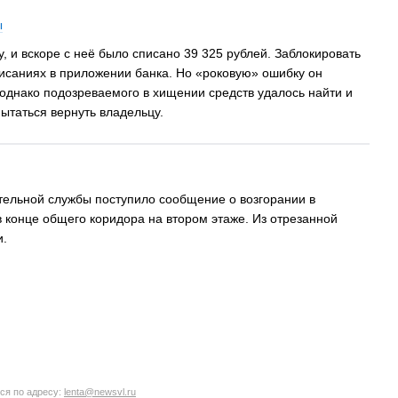
ы
 и вскоре с неё было списано 39 325 рублей. Заблокировать
писаниях в приложении банка. Но «роковую» ошибку он
 однако подозреваемого в хищении средств удалось найти и
ытаться вернуть владельцу.
тельной службы поступило сообщение о возгорании в
 конце общего коридора на втором этаже. Из отрезанной
и.
ся по адресу:
lenta@newsvl.ru