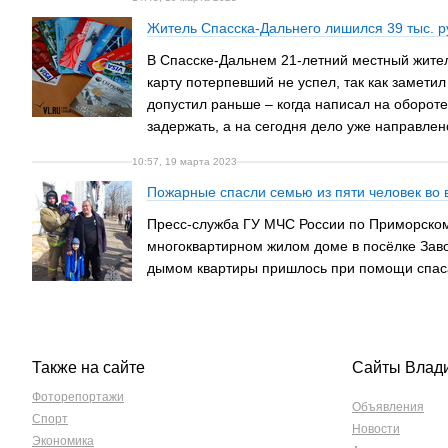
Житель Спасска-Дальнего лишился 39 тыс. ру
В Спасске-Дальнем 21-летний местный житель
карту потерпевший не успел, так как замет
допустил раньше – когда написал на обороте
задержать, а на сегодня дело уже направле
10:57, 19 марта 2023
Пожарные спасли семью из пяти человек во 
Пресс-служба ГУ МЧС России по Приморскому
многоквартирном жилом доме в посёлке Заво
дымом квартиры пришлось при помощи спаса
Также на сайте
Сайты Влад
Фоторепортажи
Объявления
Спорт
Новости
Экономика