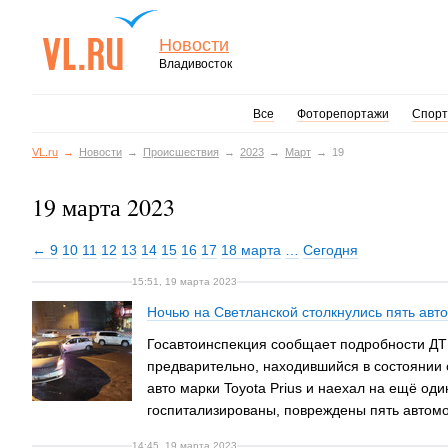
Новости
Владивосток
Все
Фоторепортажи
Спорт
VL.ru
Новости
Происшествия
2023
Март
19
19 марта 2023
← 9
10
11
12
13
14
15
16
17
18 марта
…
Сегодня
15:51, 19 марта 2023
Ночью на Светланской столкнулись пять авто
Госавтоинспекция сообщает подробности ДТП
предварительно, находившийся в состоянии 
авто марки Toyota Prius и наехал на ещё од
госпитализированы, повреждены пять автом
14:45, 19 марта 2023