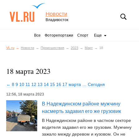
Новости
Владивосток
Все
Фоторепортажи
Спорт
Еще
VL.ru
Новости
Происшествия
2023
Март
18
18 марта 2023
← 8
9
10
11
12
13
14
15
16
17 марта
…
Сегодня
12:56, 18 марта 2023
В Надеждинском районе мужчину
насмерть задавил его же грузовик
В Надеждинском районе в частном секторе
водителя задавил его же грузовик. Мужчину
зажало между деревом и кузовом. Он не