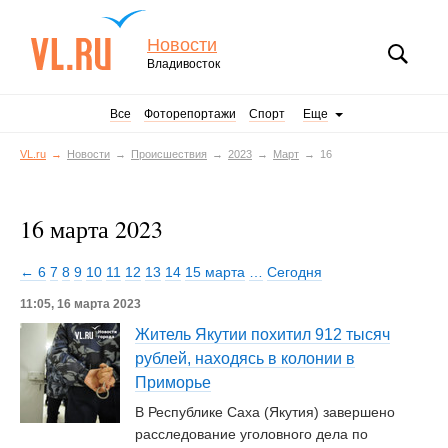
Новости
Владивосток
Все
Фоторепортажи
Спорт
Еще
VL.ru
Новости
Происшествия
2023
Март
16
16 марта 2023
← 6
7
8
9
10
11
12
13
14
15 марта
…
Сегодня
11:05, 16 марта 2023
Житель Якутии похитил 912 тысяч
рублей, находясь в колонии в
Приморье
В Республике Саха (Якутия) завершено
расследование уголовного дела по