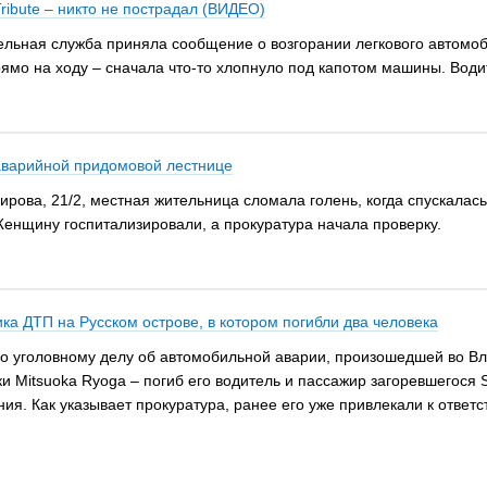
ribute – никто не пострадал (ВИДЕО)
тельная служба приняла сообщение о возгорании легкового автомо
ямо на ходу – сначала что-то хлопнуло под капотом машины. Водит
аварийной придомовой лестнице
Кирова, 21/2, местная жительница сломала голень, когда спускала
Женщину госпитализировали, а прокуратура начала проверку.
ика ДТП на Русском острове, в котором погибли два человека
 уголовному делу об автомобильной аварии, произошедшей во Влад
и Mitsuoka Ryoga – погиб его водитель и пассажир загоревшегося 
ия. Как указывает прокуратура, ранее его уже привлекали к ответс