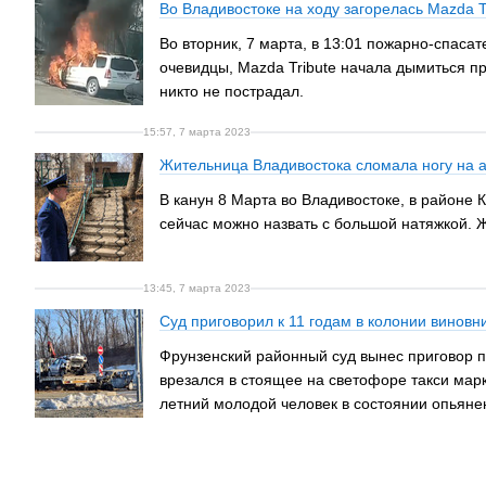
Во Владивостоке на ходу загорелась Mazda T
Во вторник, 7 марта, в 13:01 пожарно-спаса
очевидцы, Mazda Tribute начала дымиться пр
никто не пострадал.
15:57, 7 марта 2023
Жительница Владивостока сломала ногу на 
В канун 8 Марта во Владивостоке, в районе 
сейчас можно назвать с большой натяжкой. 
13:45, 7 марта 2023
Суд приговорил к 11 годам в колонии виновн
Фрунзенский районный суд вынес приговор по
врезался в стоящее на светофоре такси марк
летний молодой человек в состоянии опьянен