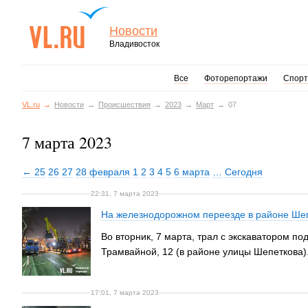
Новости
Владивосток
Все
Фоторепортажи
Спорт
VL.ru
Новости
Происшествия
2023
Март
07
7 марта 2023
← 25
26
27
28 февраля
1
2
3
4
5
6 марта
…
Сегодня
22:31, 7 марта 2023
На железнодорожном переезде в районе Шеп
Во вторник, 7 марта, трал с экскаватором 
Трамвайной, 12 (в районе улицы Шепеткова)
17:01, 7 марта 2023