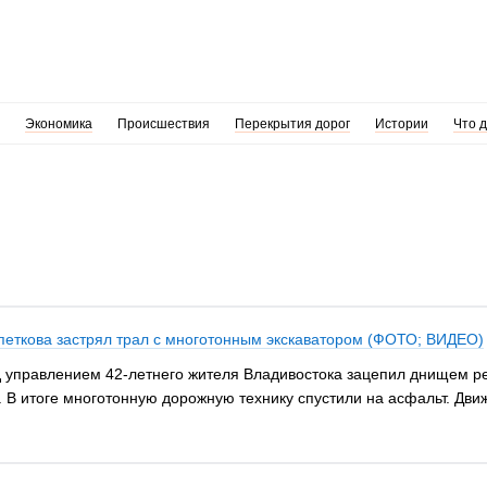
Экономика
Происшествия
Перекрытия дорог
Истории
Что 
еткова застрял трал с многотонным экскаватором (ФОТО; ВИДЕО)
под управлением 42-летнего жителя Владивостока зацепил днищем 
. В итоге многотонную дорожную технику спустили на асфальт. Дви