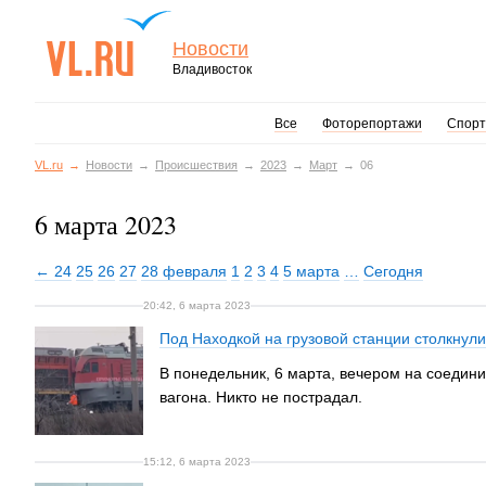
Новости
Владивосток
Все
Фоторепортажи
Спорт
VL.ru
Новости
Происшествия
2023
Март
06
6 марта 2023
← 24
25
26
27
28 февраля
1
2
3
4
5 марта
…
Сегодня
20:42, 6 марта 2023
Под Находкой на грузовой станции столкнули
В понедельник, 6 марта, вечером на соедини
вагона. Никто не пострадал.
15:12, 6 марта 2023