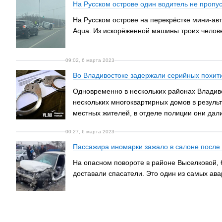
На Русском острове один водитель не пропу
На Русском острове на перекрёстке мини-авт
Aqua. Из искорёженной машины троих челов
09:02, 6 марта 2023
Во Владивостоке задержали серийных похити
Одновременно в нескольких районах Владив
нескольких многоквартирных домов в резуль
местных жителей, в отделе полиции они дал
00:27, 6 марта 2023
Пассажира иномарки зажало в салоне после
​​​​​​​На опасном повороте в районе Выселко
доставали спасатели. Это один из самых ава