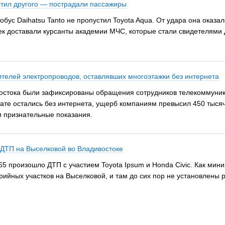
стил другого — пострадали пассажиры
обус Daihatsu Tanto не пропустил Toyota Aqua. От удара она оказа
ек доставали курсанты академии МЧС, которые стали свидетелями
телей электропроводов, оставлявших многоэтажки без интернета
остока были зафиксированы обращения сотрудников телекоммуник
тате остались без интернета, ущерб компаниям превысил 450 тысяч
и признательные показания.
 ДТП на Выселковой во Владивостоке
вой, 65 произошло ДТП с участием Toyota Ipsum и Honda Civic. Как м
рийных участков на Выселковой, и там до сих пор не установлены