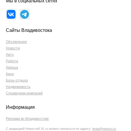
Мы в социальных сетях
Сайты Владивостока
Объявления
Новости
Авто
Работа
Афиша
Кино
Базы отдыха
Недвижимость
Справочник компаний
Информация
Реклама во Владивостоке
С редакцией Новостей VL.ru можно связаться по адресу:
lenta@newsvl.ru