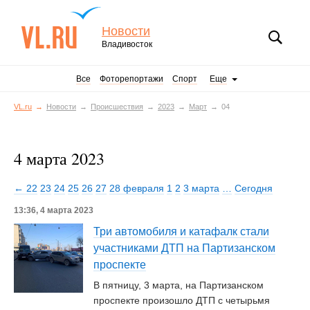
Новости
Владивосток
Все
Фоторепортажи
Спорт
Еще
VL.ru
Новости
Происшествия
2023
Март
04
4 марта 2023
← 22
23
24
25
26
27
28 февраля
1
2
3 марта
…
Сегодня
13:36, 4 марта 2023
Три автомобиля и катафалк стали
участниками ДТП на Партизанском
проспекте
В пятницу, 3 марта, на Партизанском
проспекте произошло ДТП с четырьмя