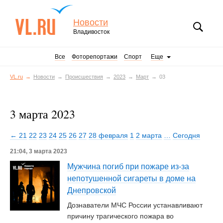
Новости
Владивосток
Все
Фоторепортажи
Спорт
Еще
VL.ru
Новости
Происшествия
2023
Март
03
3 марта 2023
← 21
22
23
24
25
26
27
28 февраля
1
2 марта
…
Сегодня
21:04, 3 марта 2023
Мужчина погиб при пожаре из-за
непотушенной сигареты в доме на
Днепровской
Дознаватели МЧС России устанавливают
причину трагического пожара во