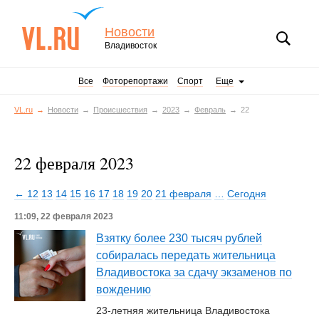
Новости
Владивосток
Все
Фоторепортажи
Спорт
Еще
VL.ru
Новости
Происшествия
2023
Февраль
22
22 февраля 2023
← 12
13
14
15
16
17
18
19
20
21 февраля
…
Сегодня
11:09, 22 февраля 2023
Взятку более 230 тысяч рублей
собиралась передать жительница
Владивостока за сдачу экзаменов по
вождению
23-летняя жительница Владивостока